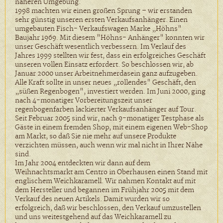
näheren Umgebung.
1998 machten wir einen großen Sprung – wir erstanden
sehr günstig unseren ersten Verkaufsanhänger. Einen
umgebauten Fisch- Verkaufswagen Marke „Höhns"
Baujahr 1969. Mit diesem "Höhns- Anhänger" konnten wir
unser Geschäft wesentlich verbessern. Im Verlauf des
Jahres 1999 stellten wir fest, dass ein erfolgreiches Geschäft
unseren vollen Einsatz erfordert. So beschlossen wir, ab
Januar 2000 unser Arbeitnehmerdasein ganz aufzugeben.
Alle Kraft sollte in unser neues „rollendes" Geschäft, den
„süßen Regenbogen", investiert werden. Im Juni 2000, ging
nach 4-monatiger Vorbereitungszeit unser
regenbogenfarben lackierter Verkaufsanhänger auf Tour.
Seit Februar 2005 sind wir, nach 9-monatiger Testphase als
Gäste in einem fremden Shop, mit einem eigenen Web-Shop
am Markt, so daß Sie nie mehr auf unsere Produkte
verzichten müssen, auch wenn wir mal nicht in Ihrer Nähe
sind.
Im Jahr 2004 entdeckten wir dann auf dem
Weihnachtsmarkt am Centro in Oberhausen einen Stand mit
englischem Weichkaramell. Wir nahmen Kontakt auf mit
dem Hersteller und begannen im Frühjahr 2005 mit dem
Verkauf des neuen Artikels. Damit wurden wir so
erfolgreich, daß wir beschlossen, den Verkauf umzustellen
und uns weitestgehend auf das Weichkaramell zu