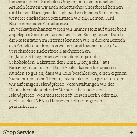
konzentrieren. Durch den Umgang mit den britischen
Artikeln lernten wir auch schottisches Shortbread kennen
und lieben. Dazu gesellte sich bald ein kleines Sortiment
weiterer englischer Spezialitäten wie z.B. Lemon Curd,
Bittermints oder Yorkshiretea.
Im Verkaufsanhänger waren wir immer stolz auf unser breit
angelegtes Sortiment an zuckerfreien Süssigkeiten. Durch
die Präsentation im Internet konnten wir in diesem Bereich
das Angebot nochmals erweitern und bieten zur Zeit 60
verschiedene zuckerfreie Naschereien an.
Im Jahr 2011 begannen wir mit dem Import der
Schokoladen-Lakritzen der Firma „Freyja ehf." aus
Kopavogur auf Island. Diese Artikel kamen bei unseren
Kunden so gut an, dass wir 2012 beschlossen, einen eigenen
Stand nur mit dem Thema „Islandlakritz" zu gestalten, den
wir auf einigen Islandpferde-Veranstaltungen wie der
Deutschen Islandpferde-Meisterschaft oder der
Islandpferde-Weltmeisterschaft 2013 in Berlin oder z.B.
auch auf der INFA in Hannover sehr erfolgreich
präsentierten.
Shop Service