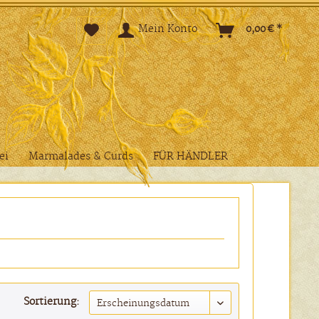
Mein Konto
0,00 € *
ei
Marmalades & Curds
FÜR HÄNDLER
Sortierung: