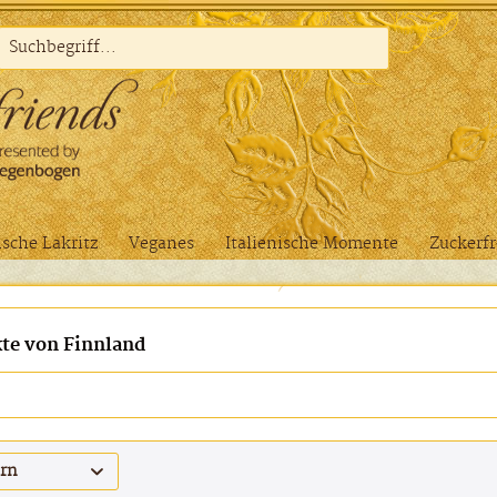
sche Lakritz
Veganes
Italienische Momente
Zuckerfr
te von Finnland
ern