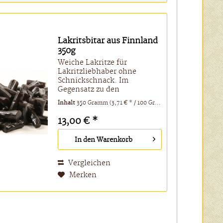
Lakritsbitar aus Finnland
350g
Weiche Lakritze für
Lakritzliebhaber ohne
Schnickschnack. Im
Gegensatz zu den
Isländischen Skugga Bitar
Inhalt
350 Gramm
(3,71 € * / 100 Gramm)
wesentlich weicher, aber
auch aromatischer. Bleibt
13,00 € *
gern mal an den Zähnen
hängen, entschädigt aber
In den
Warenkorb
mit einem lang
anhaltenden,...
Vergleichen
Merken