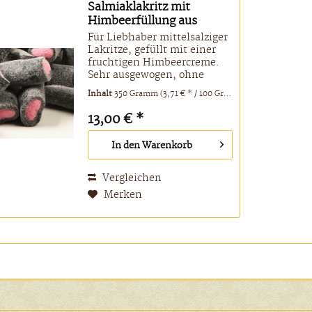
Salmiaklakritz mit
Himbeerfüllung aus
Finnland...
Für Liebhaber mittelsalziger
Lakritze, gefüllt mit einer
fruchtigen Himbeercreme.
Sehr ausgewogen, ohne
Schokolade. Zutaten: Zucker,
Inhalt
350 Gramm
(3,71 € * / 100 Gramm)
Weizen mehl,
Zuckermelasse,
13,00 € *
Glukosesirup, Salmiaksalz
(Ammoniumchlorid),
In den
Warenkorb
Pflanzenfett (Shea,
Kokosnuss),...
Vergleichen
Merken