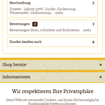
Beschreibung
Zutaten: Lakritz (50%): Zucker, Zuckersirup,
Weizenmehl , Glukosesirup,...
mehr
Bewertungen
0
Bewertungen lesen, schreiben und diskutieren...
mehr
Kunden kauften auch
Shop Service
Informationen
Newsletter
Wir respektieren Ihre Privatsphäre
Aktiv
Funktionale
Diese Website verwendet Cookies, um Ihnen die bestmögliche
* Alle Preise inkl. gesetzl. Mehrwertsteuer zzgl.
Versandkosten
und
Funktionalität bieten zu können.