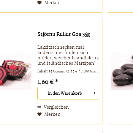
Merken
Stjörnu Rullur Goa 35g
Lakritzschnecken mal
anders: hier finden sich
milder, weicher Islandlakritz
und isländisches Marzipan!
Unbedingt probieren und
Inhalt
35 Gramm
(4,57 € * / 100 Gramm)
genießen! Zutaten: Zucker,
Mehl, Süßholzwurzel,
1,60 € *
Glukosesirup, Kokosraspel,
Salmiaksalz, Salz,
In den
Warenkorb
Milchsäure, geh....
Vergleichen
Merken