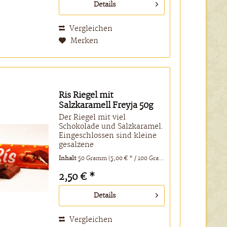
Details
Magermilchpulver,...
Vergleichen
Merken
Ris Riegel mit
Salzkaramell Freyja 50g
Der Riegel mit viel
Schokolade und Salzkaramel.
Eingeschlossen sind kleine
gesalzene
Keksknusperkügelchen.
Inhalt
50 Gramm
(5,00 € * / 100 Gramm)
Knusper knusper
knäuschen... Zutaten:
2,50 € *
Zucker, Kakaobutter,
Vollmilchpulver,
Details
Kakaomasse,
Magermilchpulver, gesalzene
Keksbällchen...
Vergleichen