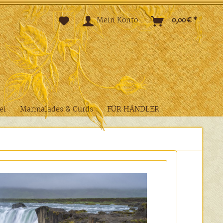
Mein Konto
0,00 € *
ei
Marmalades & Curds
FÜR HÄNDLER