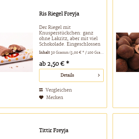
Ris Riegel Freyja
Der Riegel mit
Knusperstückchen: ganz
ohne Lakritz, aber mit viel
Schokolade. Eingeschlossen
sind kleine
Inhalt
50 Gramm
(5,00 € * / 100 Gramm)
Knusperkügelchen aus
gepufftem Mais. Knusper
ab 2,50 € *
knusper knäuschen...
Zutaten: Zucker,
Details
Kakaobutter,
Vollmilchpulver ,
Knusperstückchen...
Vergleichen
Merken
Tittir Freyja