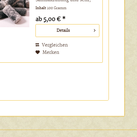
sehr starker Salmiaksalz-
Inhalt
100 Gramm
Schicht! Djöflar bedeutet
Teufel auf Isländisch. Sie
ab 5,00 € *
wurden so genannt, weil sie
sehr schwierig und
Details
zeitaufwendig...
Vergleichen
Merken