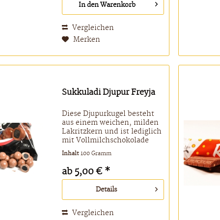
In den
Warenkorb
Geschmack und ist eine...
Vergleichen
Merken
Sukkuladi Djupur Freyja
Diese Djupurkugel besteht
aus einem weichen, milden
Lakritzkern und ist lediglich
mit Vollmilchschokolade
ummantelt. Erinnert etwas
Inhalt
100 Gramm
an Tittir. Zutaten: Zucker,
Weizenmehl, Kakaobutter,
ab 5,00 € *
Vollmilchpulver,
Magermilchpulver,
Details
Kakaomasse,...
Vergleichen