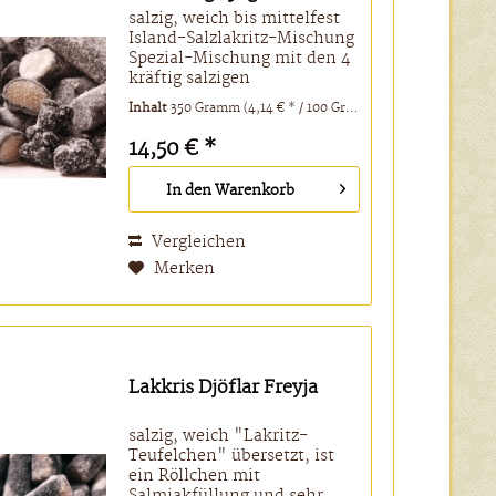
salzig, weich bis mittelfest
Island-Salzlakritz-Mischung
Spezial-Mischung mit den 4
kräftig salzigen
Lakritzsorten Sterkar Djupur,
Inhalt
350 Gramm
(4,14 € * / 100 Gramm)
Sterkir Bangsar, Salmiak
Bitar und Lakkris Djöflar.
14,50 € *
Eine besser als die andere...
Achtung: kein...
In den
Warenkorb
Vergleichen
Merken
Lakkris Djöflar Freyja
salzig, weich "Lakritz-
Teufelchen" übersetzt, ist
ein Röllchen mit
Salmiakfüllung und sehr,