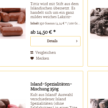
Tittir wird mit Stift aus dem
Isländischen übersetzt. Es
handelt sich um ein ganz
mildes weiches Lakritz-
Röllchen mit typischem
Inhalt
350 Gramm
(4,14 € * / 100 Gramm)
Geschmack inmitten sanfter
süßer Milchschokolade. Es
ab 14,50 € *
kaut sich prima weg, und
man bekommt nie genug
Details
davon......
Vergleichen
Merken
Island-Spezialitäten-
Mischung 350g
Kult aus Island! Auswahl
verschiedener Island
Spezialitäten (ohne
Salzlakritzen) in einer Tüte