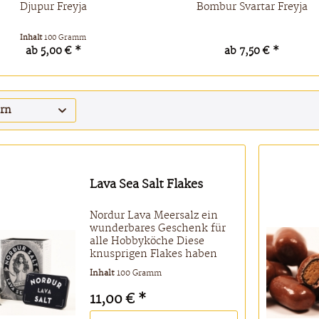
Djupur Freyja
Bombur Svartar Freyja
Inhalt
100 Gramm
ab 5,00 € *
ab 7,50 € *
ern
Lava Sea Salt Flakes
Nordur Lava Meersalz ein
wunderbares Geschenk für
alle Hobbyköche Diese
knusprigen Flakes haben
eine schöne, natürliche
Inhalt
100 Gramm
braune Farbe, die an
isländische Lava und
11,00 € *
schwarze Steine erinnert. Es
hat einen milden