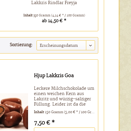
Lakkris Rindlar Freyja
Lottok
Inhalt
350 Gramm
(4,14 € * / 100 Gramm)
Inhalt
120 Gram
ab 14,50 € *
ab 
Sortierung:
Hjup Lakkris Goa
Leckere Milchschokolade um
einen weichen Kern aus
Lakritz und würzig-salziger
Füllung. Leider ist da die
Tüte gleich wieder leer...
Inhalt
150 Gramm
(5,00 € * / 100 Gramm)
Zutaten: Zucker, Weizen ,
Kakaobutter, Süßholz wurzel,
7,50 € *
Kakaomasse, Vollm
ilchpulver,