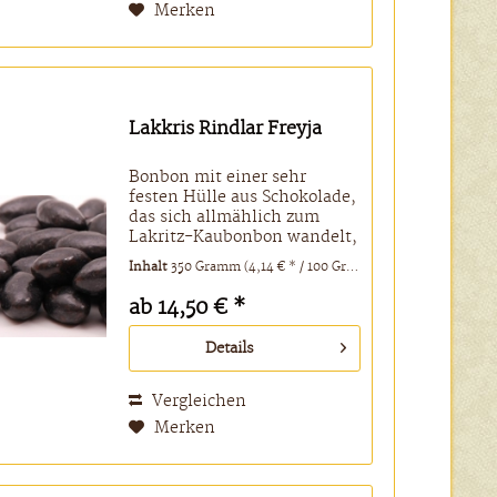
Merken
Lakkris Rindlar Freyja
Bonbon mit einer sehr
festen Hülle aus Schokolade,
das sich allmählich zum
Lakritz-Kaubonbon wandelt,
an dem man einen langen
Inhalt
350 Gramm
(4,14 € * / 100 Gramm)
Kaugenuss hat! Zutaten:
Zucker, Glukosesirup,
ab 14,50 € *
Vollmilch, Kakaobutter,
Pflanzenfett (Palm*,
Details
Palmkern*, Shea,...
Vergleichen
Merken