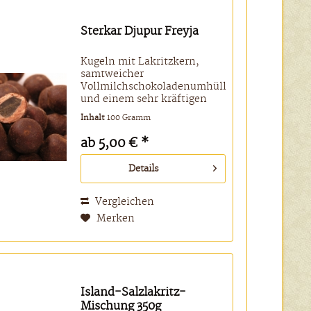
Sterkar Djupur Freyja
Kugeln mit Lakritzkern,
samtweicher
Vollmilchschokoladenumhüllung
und einem sehr kräftigen
Salmiak--Mantel. Das ist ein
Inhalt
100 Gramm
Genuss auch für die
Anhänger von Salzlakritzen:
ab 5,00 € *
erst scharf und kräftig, dann
süß und lakritzig. Prima
Details
Haptik, kann...
Vergleichen
Merken
Island-Salzlakritz-
Mischung 350g