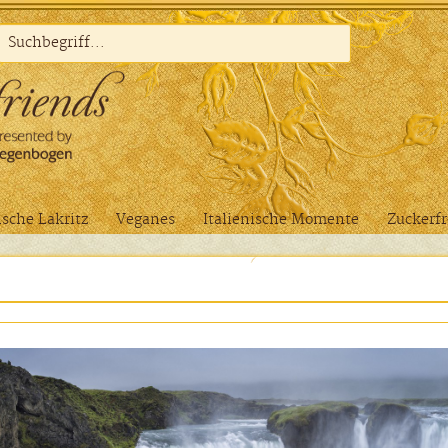
sche Lakritz
Veganes
Italienische Momente
Zuckerfr