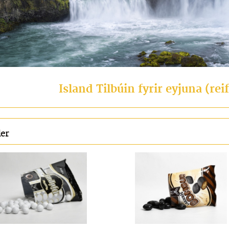
Island Tilbúin fyrir eyjuna (reif
ler