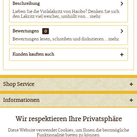
Beschreibung
Lieben Sie die Violalakritz von Haribo? Denken Sie sich
den Lakritz viel weicher, umhüllt von...
mehr
Bewertungen
0
Bewertungen lesen, schreiben und diskutieren...
mehr
Kunden kauften auch
Shop Service
Informationen
Newsletter
Wir respektieren Ihre Privatsphäre
Aktiv
Funktionale
Diese Website verwendet Cookies, um Ihnen die bestmögliche
* Alle Preise inkl. gesetzl. Mehrwertsteuer zzgl.
Versandkosten
und
Funktionalität bieten zu können.
ggf. Nachnahmegebühren, wenn nicht anders beschrieben