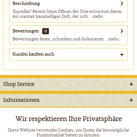
Beschreibung
Topseller! Bereits beim Öffnen der Tüte entströmt dieser
ein warmer karamelliger Duft, der sich...
mehr
Bewertungen
0
Bewertungen lesen, schreiben und diskutieren...
mehr
Kunden kauften auch
Shop Service
Informationen
Newsletter
Wir respektieren Ihre Privatsphäre
Aktiv
Funktionale
Diese Website verwendet Cookies, um Ihnen die bestmögliche
* Alle Preise inkl. gesetzl. Mehrwertsteuer zzgl.
Versandkosten
und
Funktionalität bieten zu können.
ggf. Nachnahmegebühren, wenn nicht anders beschrieben