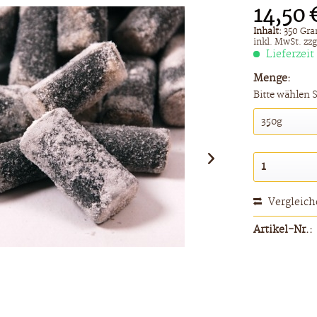
14,50 
Inhalt:
350 Gra
inkl. MwSt.
zzg
Lieferzeit
Menge:
Bitte wählen 
Vergleic
Artikel-Nr.: