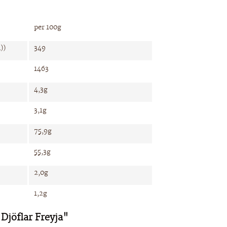
per 100g
))
349
1463
4,3g
3,1g
75,9g
55,3g
2,0g
1,2g
Djöflar Freyja"