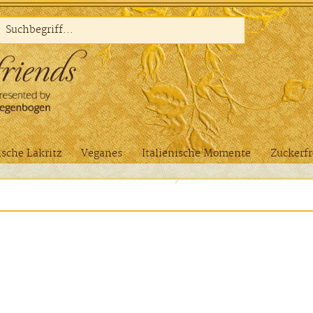
sche Lakritz
Veganes
Italienische Momente
Zuckerfr