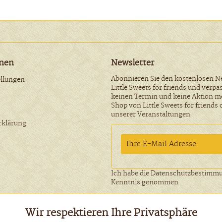
onen
Newsletter
Abonnieren Sie den kostenlosen N
ellungen
Little Sweets for friends und verpa
keinen Termin und keine Aktion m
Shop von Little Sweets for friends 
unserer Veranstaltungen
rklärung
Ich habe die
Datenschutzbestimm
Kenntnis genommen.
Wir respektieren Ihre Privatsphäre
zl. Mehrwertsteuer zzgl.
Versandkosten
und ggf. Nachnahmegebühren, wenn n