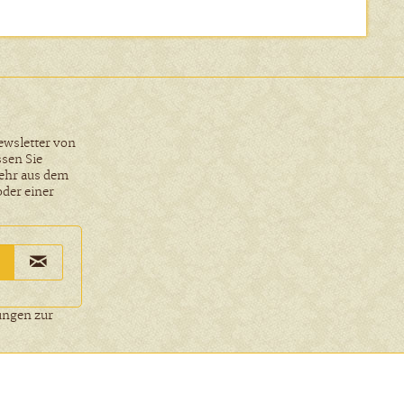
ewsletter von
ssen Sie
ehr aus dem
oder einer
ungen
zur
Aktiv
icht anders beschrieben