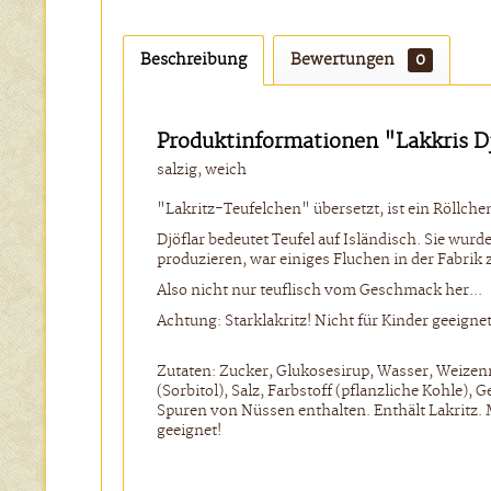
Beschreibung
Bewertungen
0
Produktinformationen "Lakkris Dj
salzig, weich
"Lakritz-Teufelchen" übersetzt, ist ein Röllche
Djöflar bedeutet Teufel auf Isländisch. Sie wur
produzieren, war einiges Fluchen in der Fabrik 
Also nicht nur teuflisch vom Geschmack her...
Achtung: Starklakritz! Nicht für Kinder geeignet
Zutaten: Zucker, Glukosesirup, Wasser, Weizen
(Sorbitol), Salz, Farbstoff (pflanzliche Kohle
Spuren von Nüssen enthalten. Enthält Lakritz.
geeignet!