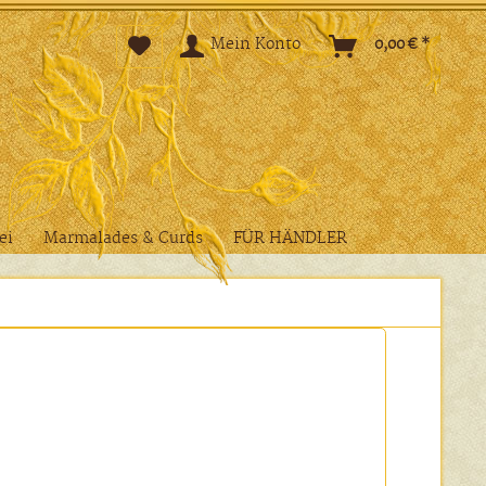
Mein Konto
0,00 € *
ei
Marmalades & Curds
FÜR HÄNDLER