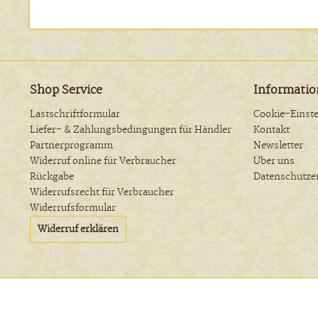
Shop Service
Informati
Lastschriftformular
Cookie-Einst
Liefer- & Zahlungsbedingungen für Händler
Kontakt
Partnerprogramm
Newsletter
Widerruf online für Verbraucher
Über uns
Rückgabe
Datenschutze
Widerrufsrecht für Verbraucher
Widerrufsformular
Widerruf erklären
Funktionale
* Alle Preise inkl. geset