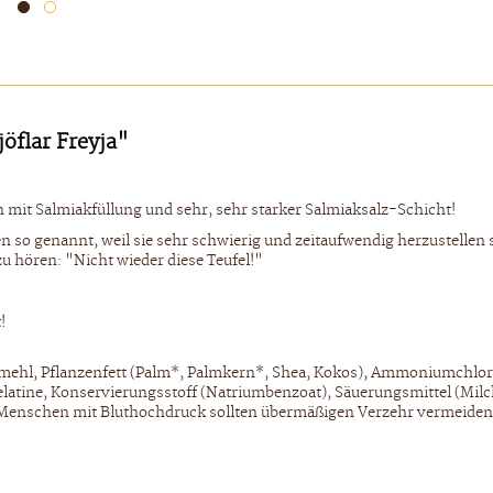
öflar Freyja"
n mit Salmiakfüllung und sehr, sehr starker Salmiaksalz-Schicht!
den so genannt, weil sie sehr schwierig und zeitaufwendig herzustelle
zu hören: "Nicht wieder diese Teufel!"
!
mehl, Pflanzenfett (Palm*, Palmkern*, Shea, Kokos), Ammoniumchlorid
), Gelatine, Konservierungsstoff (Natriumbenzoat), Säuerungsmittel (M
 Menschen mit Bluthochdruck sollten übermäßigen Verzehr vermeiden. 