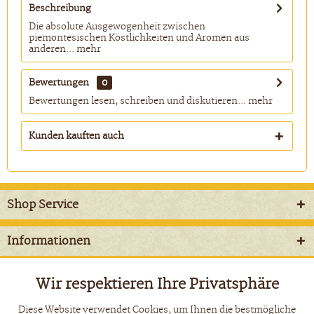
Beschreibung
Die absolute Ausgewogenheit zwischen
piemontesischen Köstlichkeiten und Aromen aus
anderen...
mehr
Bewertungen
0
Bewertungen lesen, schreiben und diskutieren...
mehr
Kunden kauften auch
Shop Service
Informationen
Newsletter
Wir respektieren Ihre Privatsphäre
Aktiv
Funktionale
Diese Website verwendet Cookies, um Ihnen die bestmögliche
* Alle Preise inkl. gesetzl. Mehrwertsteuer zzgl.
Versandkosten
und