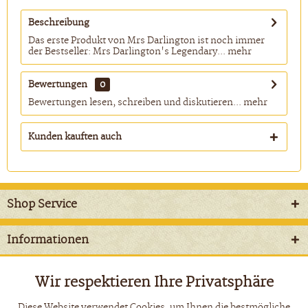
Beschreibung
Das erste Produkt von Mrs Darlington ist noch immer
der Bestseller: Mrs Darlington's Legendary...
mehr
Bewertungen
0
Bewertungen lesen, schreiben und diskutieren...
mehr
Kunden kauften auch
Shop Service
Informationen
Newsletter
Wir respektieren Ihre Privatsphäre
Aktiv
Funktionale
Diese Website verwendet Cookies, um Ihnen die bestmögliche