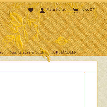
Mein Konto
0,00 € *
ei
Marmalades & Curds
FÜR HÄNDLER