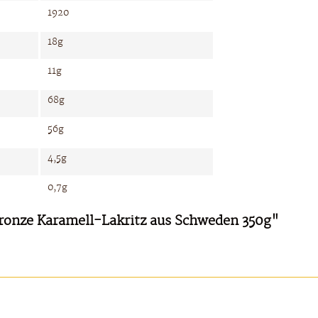
1920
18g
11g
68g
56g
4,5g
0,7g
Bronze Karamell-Lakritz aus Schweden 350g"