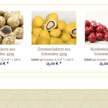
akritz aus
Zitronenlakritz aus
Himbeerla
den 350g
Schweden 350g
Schwede
m
(3,71 € * / 100 Gramm)
Inhalt
350 Gramm
(3,71 € * / 100 Gramm)
Inhalt
350 Gramm
(
00 € *
13,00 € *
13,00