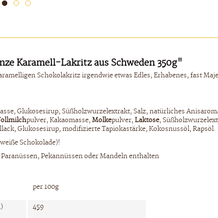
nze Karamell-Lakritz aus Schweden 350g"
karamelligen Schokolakritz irgendwie etwas Edles, Erhabenes, fast Ma
asse, Glukosesirup, Süßholzwurzelextrakt, Salz, natürliches Anisarom
ollmilch
pulver, Kakaomasse,
Molke
pulver,
Laktose
, Süßholzwurzelext
lack, Glukosesirup, modifizierte Tapiokastärke, Kokosnussöl, Rapsöl.
(weiße Schokolade)!
 Paranüssen, Pekannüssen oder Mandeln enthalten
per 100g
)
459