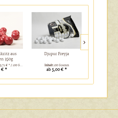
kritz aus
Djupur Freyja
Limettenlak
n 350g
Schweden
3,71 € * / 100 Gramm)
Inhalt
100 Gramm
Inhalt
350 Gramm
(3,
 € *
ab 5,00 € *
13,00 