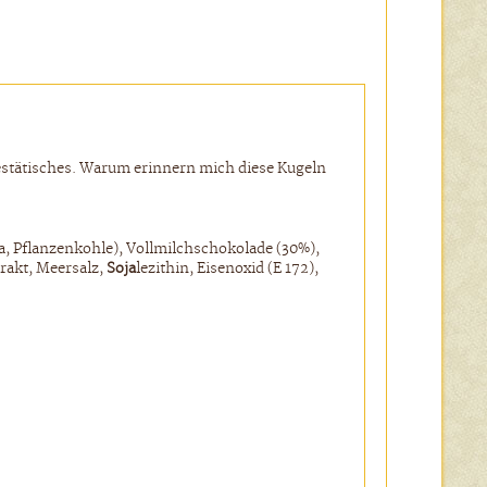
jestätisches. Warum erinnern mich diese Kugeln
a, Pflanzenkohle), Vollmilchschokolade (30%),
rakt, Meersalz,
Soja
lezithin, Eisenoxid (E 172),