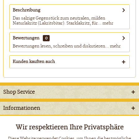
Beschreibung
Das salzige Gegenstück zum neutralen, milden
Naturlakritz (Lakritsbitar). Starklakritz, für...
mehr
Bewertungen
0
Bewertungen lesen, schreiben und diskutieren...
mehr
Kunden kauften auch
Shop Service
Informationen
Newsletter
Wir respektieren Ihre Privatsphäre
Aktiv
Funktionale
Diese Website verwendet Cookies, um Ihnen die bestmögliche