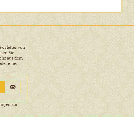
ewsletter von
ssen Sie
ehr aus dem
oder einer
ungen
zur
Aktiv
icht anders beschrieben