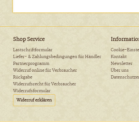
Shop Service
Informati
Lastschriftformular
Cookie-Einst
Liefer- & Zahlungsbedingungen für Händler
Kontakt
Partnerprogramm
Newsletter
Widerruf online für Verbraucher
Über uns
Rückgabe
Datenschutze
Widerrufsrecht für Verbraucher
Widerrufsformular
Widerruf erklären
Funktionale
* Alle Preise inkl. geset