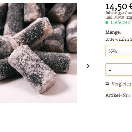
14,50 
Inhalt:
350 Gra
inkl. MwSt.
zzg
Lieferzeit
Menge:
Bitte wählen 
Vergleic
Artikel-Nr.: