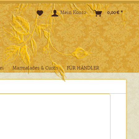
Mein Konto
0,00 € *
ei
Marmalades & Curds
FÜR HÄNDLER