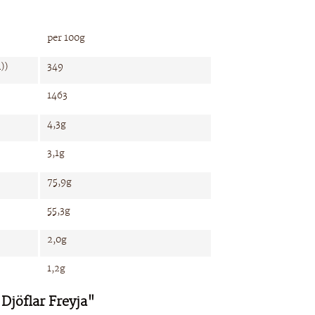
per 100g
))
349
1463
4,3g
3,1g
75,9g
55,3g
2,0g
1,2g
Djöflar Freyja"