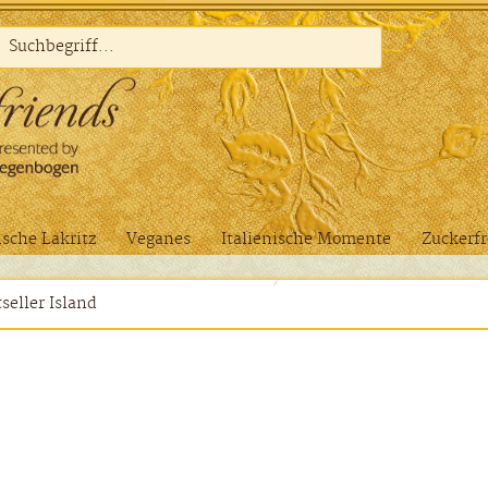
sche Lakritz
Veganes
Italienische Momente
Zuckerfr
seller Island