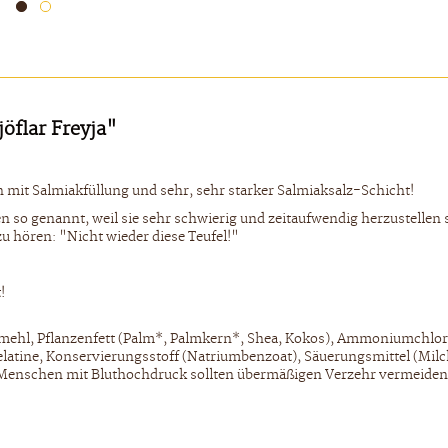
öflar Freyja"
n mit Salmiakfüllung und sehr, sehr starker Salmiaksalz-Schicht!
den so genannt, weil sie sehr schwierig und zeitaufwendig herzustelle
zu hören: "Nicht wieder diese Teufel!"
!
mehl, Pflanzenfett (Palm*, Palmkern*, Shea, Kokos), Ammoniumchlorid
), Gelatine, Konservierungsstoff (Natriumbenzoat), Säuerungsmittel (M
 Menschen mit Bluthochdruck sollten übermäßigen Verzehr vermeiden. 