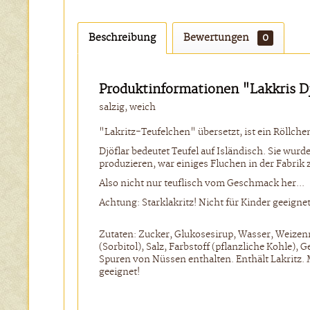
Beschreibung
Bewertungen
0
Produktinformationen "Lakkris Dj
salzig, weich
"Lakritz-Teufelchen" übersetzt, ist ein Röllche
Djöflar bedeutet Teufel auf Isländisch. Sie wur
produzieren, war einiges Fluchen in der Fabrik 
Also nicht nur teuflisch vom Geschmack her...
Achtung: Starklakritz! Nicht für Kinder geeignet
Zutaten: Zucker, Glukosesirup, Wasser, Weizen
(Sorbitol), Salz, Farbstoff (pflanzliche Kohle
Spuren von Nüssen enthalten. Enthält Lakritz.
geeignet!