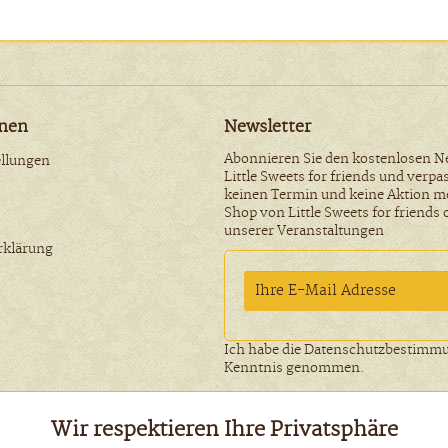
onen
Newsletter
Abonnieren Sie den kostenlosen N
ellungen
Little Sweets for friends und verpa
keinen Termin und keine Aktion m
Shop von Little Sweets for friends 
unserer Veranstaltungen
rklärung
Ich habe die
Datenschutzbestimm
Kenntnis genommen.
Wir respektieren Ihre Privatsphäre
zl. Mehrwertsteuer zzgl.
Versandkosten
und ggf. Nachnahmegebühren, wenn n