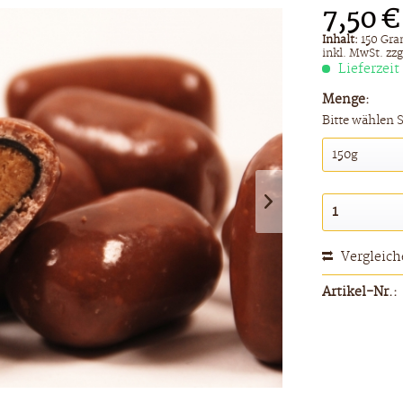
7,50 €
Inhalt:
150 Gra
inkl. MwSt.
zzg
Lieferzeit
Menge:
Bitte wählen 
Vergleic
Artikel-Nr.: