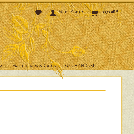
Mein Konto
0,00 € *
ei
Marmalades & Curds
FÜR HÄNDLER