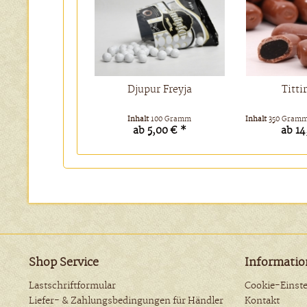
Djupur Freyja
Titti
Inhalt
100 Gramm
Inhalt
350 Gram
ab 5,00 € *
ab 14
Shop Service
Informati
Lastschriftformular
Cookie-Einst
Liefer- & Zahlungsbedingungen für Händler
Kontakt