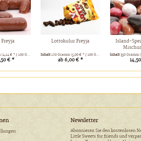
r Freyja
Lottokulur Freyja
Island-Spez
Mischun
m
(4,14 € * / 100 Gramm)
Inhalt
120 Gramm
(5,00 € * / 100 Gramm)
Inhalt
350 Gramm
(
,50 € *
ab 6,00 € *
14,50
onen
Newsletter
Abonnieren Sie den kostenlosen N
ellungen
Little Sweets for friends und verpa