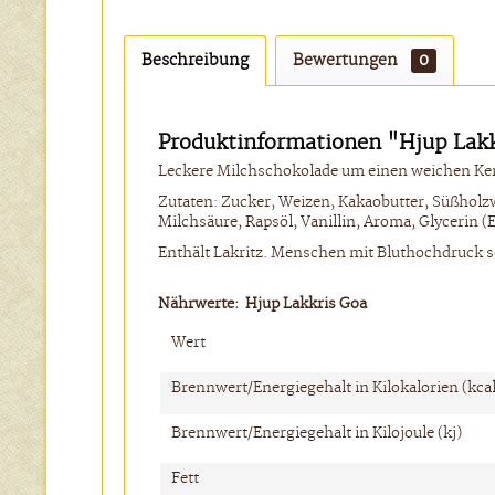
Beschreibung
Bewertungen
0
Produktinformationen "Hjup Lak
Leckere Milchschokolade um einen weichen Kern a
Zutaten: Zucker,
Weizen
, Kakaobutter,
Süßholz
Milchsäure
, Rapsöl, Vanillin, Arom
a
, Glycerin (
Enthält Lakritz. Menschen mit Bluthochdruck s
Nährwerte: Hjup Lakkris Goa
Wert
Brennwert/Energiegehalt in Kilokalorien (kcal
Brennwert/Energiegehalt in Kilojoule (kj)
Fett