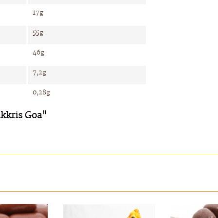
17g
55g
46g
7,2g
0,28g
akkris Goa"