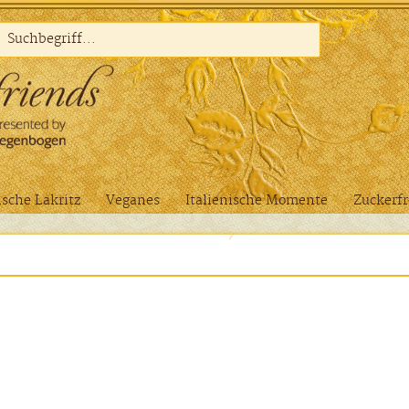
sche Lakritz
Veganes
Italienische Momente
Zuckerfr