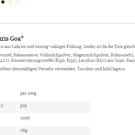
kris Goa"
us Lakritz und würzig-salziger Füllung. Leider ist da die Tüte gleich 
wurzel, Kakaomasse,
Vollm
ilchpulver,
Magermilchpulver,
Kokos
mehl
,
E422),
Konservierungsstoffe
(E150, E153), Lecithin (E322 aus
Soja
). Ka
ollten übermäßigen Verzehr vermeiden. Trocken und kühl lagern.
per 100g
))
503
2098
26g