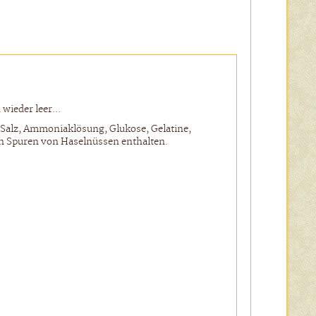
wieder leer...
 Salz,
Ammoniaklösung
, Glu
k
ose, Gelatine,
nn Spuren von Haselnüssen enthalten.