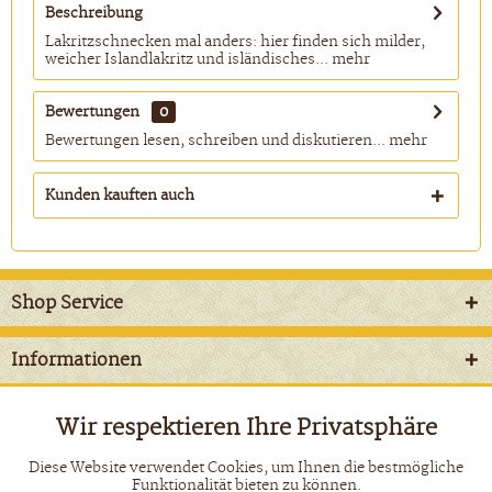
Beschreibung
Lakritzschnecken mal anders: hier finden sich milder,
weicher Islandlakritz und isländisches...
mehr
Bewertungen
0
Bewertungen lesen, schreiben und diskutieren...
mehr
Kunden kauften auch
Shop Service
Informationen
Newsletter
Wir respektieren Ihre Privatsphäre
Aktiv
Funktionale
Diese Website verwendet Cookies, um Ihnen die bestmögliche
* Alle Preise inkl. gesetzl. Mehrwertsteuer zzgl.
Versandkosten
und
Funktionalität bieten zu können.
ggf. Nachnahmegebühren, wenn nicht anders beschrieben